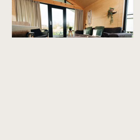
1
/
16